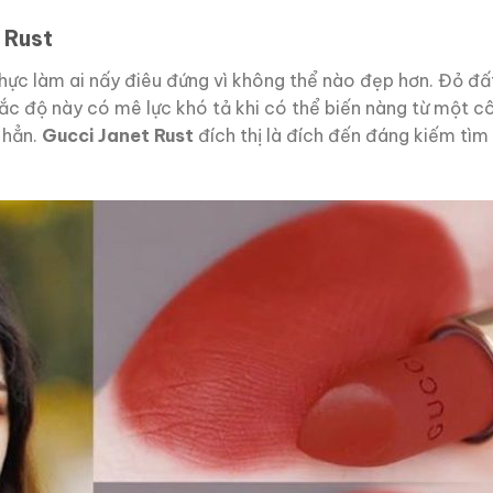
 Rust
hực làm ai nấy điêu đứng vì không thể nào đẹp hơn. Đỏ đấ
ắc độ này có mê lực khó tả khi có thể biến nàng từ một c
 hẳn.
Gucci Janet Rust
đích thị là đích đến đáng kiếm tìm