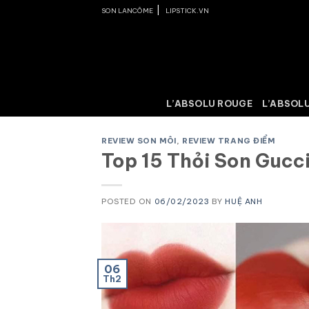
Skip
|
SON LANCÔME
LIPSTICK.VN
to
content
L’ABSOLU ROUGE
L’ABSOLU
REVIEW SON MÔI
,
REVIEW TRANG ĐIỂM
Top 15 Thỏi Son Gucc
POSTED ON
06/02/2023
BY
HUỆ ANH
06
Th2