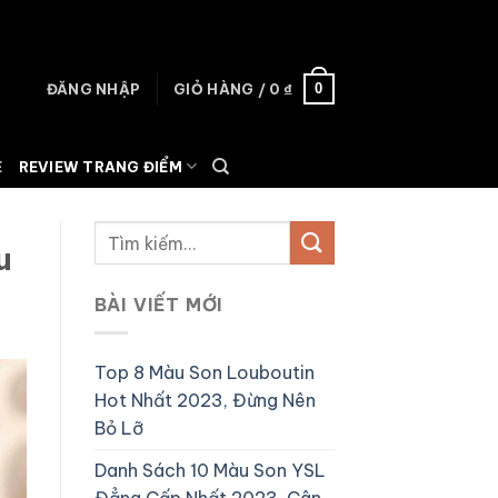
0
ĐĂNG NHẬP
GIỎ HÀNG /
0
₫
E
REVIEW TRANG ĐIỂM
u
BÀI VIẾT MỚI
Top 8 Màu Son Louboutin
Hot Nhất 2023, Đừng Nên
Bỏ Lỡ
Danh Sách 10 Màu Son YSL
Đẳng Cấp Nhất 2023, Cân