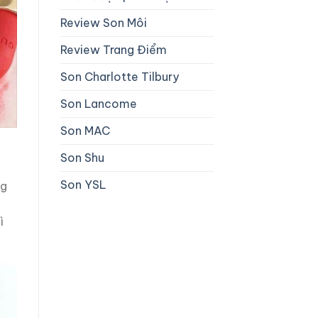
Review Son Môi
Review Trang Điểm
Son Charlotte Tilbury
Son Lancome
Son MAC
Son Shu
Son YSL
ng
ì