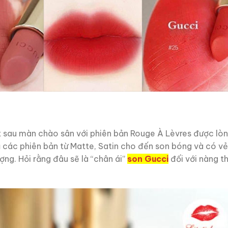
t sau màn chào sân với phiên bản Rouge À Lèvres được lò
ủ các phiên bản từ Matte, Satin cho đến son bóng và có vẻ
ượng. Hỏi rằng đâu sẽ là “chân ái”
son Gucci
đối với nàng th