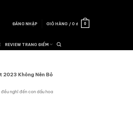
0
ĐĂNG NHẬP
GIỎ HÀNG /
0
₫
E
REVIEW TRANG ĐIỂM
t 2023 Không Nên Bỏ
 đều nghĩ đến con dấu hoa