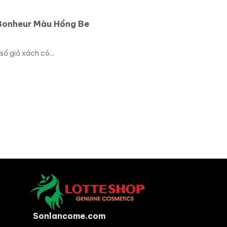
Bonheur Màu Hồng Be
số giỏ xách có...
Sonlancome.com