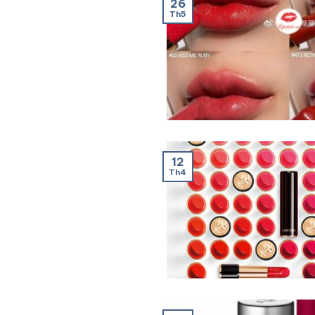
26
Th5
12
Th4