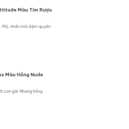
ttitude Màu Tím Rượu
, Mỹ, nhấn môi đậm quyến
ss Màu Hồng Nude
ới con gái. Nhưng hồng