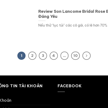
Review Son Lancome Bridal Rose 
Đáng Yêu
Nếu thử “lục túi” các cô gái, có lẽ hơn 70% 
1
2
3
4
…
10
ÔNG TIN TÀI KHOẢN
FACEBOOK
 Khoản