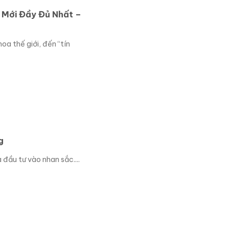
Mới Đầy Đủ Nhất –
a thế giới, đến “tín
g
 đầu tư vào nhan sắc....