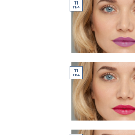
11
Th4
11
Th4