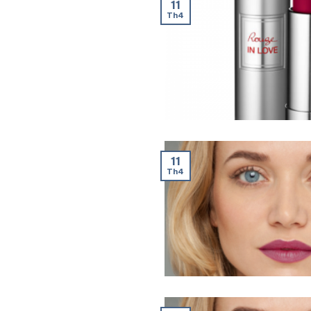
11
Th4
11
Th4