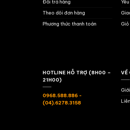
Đổi trả hàng
Yêu
Theo dõi đơn hàng
Gia
Phương thức thanh toán
Giỏ
HOTLINE HỖ TRỢ (8H00 –
VỀ
21H00)
Giớ
0968.588.886 -
Liê
(04).6278.3158