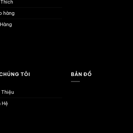
 Thích
o hàng
 Hàng
 CHÚNG TÔI
BẢN ĐỒ
i Thiệu
n Hệ