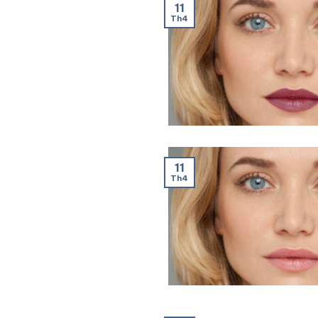
11
Th4
11
Th4