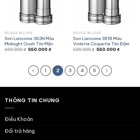
ROUGE IN LOVE
ROUGE IN LOVE
Son Lancome 383N Màu
Son Lancome 381B Màu
Midnight Crush Tím Mận
Violette Coquette Tím Đậm
Giá
Giá
Giá
Giá
600.000
₫
550.000
₫
600.000
₫
550.000
₫
gốc
hiện
gốc
hiện
là:
tại
là:
tại
600.000 ₫.
là:
600.000 ₫.
là:
550.000 ₫.
550.000 ₫
1
2
3
4
5
THÔNG TIN CHUNG
Điều Khoản
Đổi trả hàng