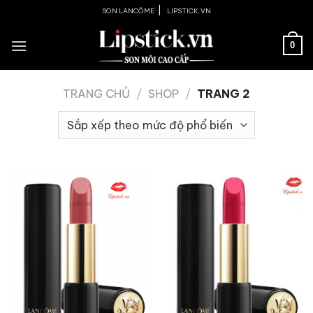
Skip
|
SON LANCÔME
LIPSTICK.VN
to
content
0
TRANG CHỦ
/
SHOP
/
TRANG 2