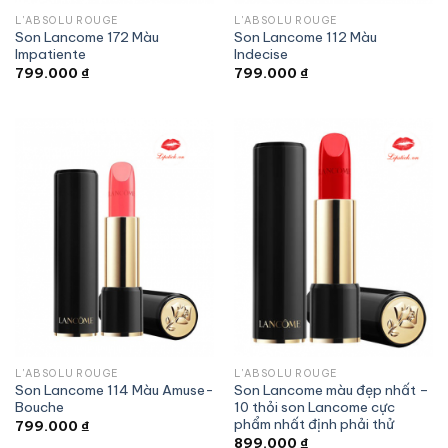
L'ABSOLU ROUGE
L'ABSOLU ROUGE
Son Lancome 172 Màu
Son Lancome 112 Màu
Impatiente
Indecise
799.000
₫
799.000
₫
L'ABSOLU ROUGE
L'ABSOLU ROUGE
Son Lancome 114 Màu Amuse-
Son Lancome màu đẹp nhất –
Bouche
10 thỏi son Lancome cực
phẩm nhất định phải thử
799.000
₫
899.000
₫