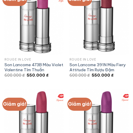
ROUGE IN LOVE
ROUGE IN LOVE
Son Lancome 473B Màu Violet
Son Lancome 391N Màu Fiery
Valentine Tím Thuần
Attitude Tím Rượu Đậm
Giá
Giá
Giá
Giá
600.000
₫
550.000
₫
600.000
₫
550.000
₫
gốc
hiện
gốc
hiện
là:
tại
là:
tại
600.000 ₫.
là:
600.000 ₫.
là:
550.000 ₫.
550.000 ₫
Giảm giá!
Giảm giá!