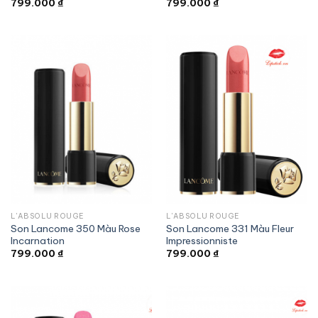
799.000
₫
799.000
₫
L'ABSOLU ROUGE
L'ABSOLU ROUGE
Son Lancome 350 Màu Rose
Son Lancome 331 Màu Fleur
Incarnation
Impressionniste
799.000
₫
799.000
₫