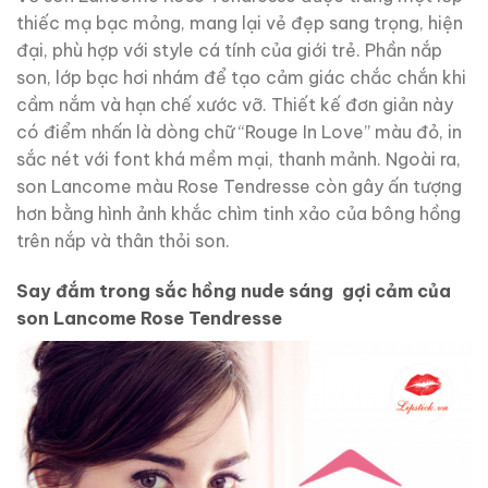
thiếc mạ bạc mỏng, mang lại vẻ đẹp sang trọng, hiện
đại, phù hợp với style cá tính của giới trẻ. Phần nắp
son, lớp bạc hơi nhám để tạo cảm giác chắc chắn khi
cầm nắm và hạn chế xước vỡ. Thiết kế đơn giản này
có điểm nhấn là dòng chữ “Rouge In Love” màu đỏ, in
sắc nét với font khá mềm mại, thanh mảnh. Ngoài ra,
son Lancome màu Rose Tendresse còn gây ấn tượng
hơn bằng hình ảnh khắc chìm tinh xảo của bông hồng
trên nắp và thân thỏi son.
Say đắm trong sắc hồng nude sáng gợi cảm của
son Lancome Rose Tendresse