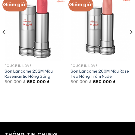
Giảm giá!
Giảm giá!
ROUGE IN LOVE
ROUGE IN LOVE
Son Lancome 232M Màu
Son Lancome 200M Màu Rose
Rosemantic Hồng Sáng
Tea Hồng Trầm Nude
Giá
Giá
Giá
Giá
600.000
₫
550.000
₫
600.000
₫
550.000
₫
gốc
hiện
gốc
hiện
là:
tại
là:
tại
600.000 ₫.
là:
600.000 ₫.
là:
 ₫.
550.000 ₫.
550.000 ₫
THÔNG TIN CHUNG