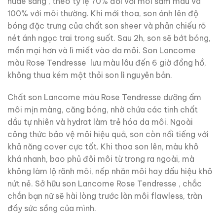
nude sáng , theo tỷ lệ 70% đối với môi sẫm màu và
100% với môi thường. Khi mới thoa, son ánh lên độ
bóng đặc trưng của chất son sheer và phản chiếu rõ
nét ánh ngọc trai trong suốt. Sau 2h, son sẽ bớt bóng,
mền mại hơn và lì miết vào da môi. Son Lancome
màu Rose Tendresse lưu màu lâu đến 6 giờ đồng hồ,
không thua kém một thỏi son lì nguyên bản.
Chất son Lancome màu Rose Tendresse dưỡng ẩm
môi mịn màng, căng bóng, nhờ chứa các tinh chất
dầu tự nhiên và hydrat làm trẻ hóa da môi. Ngoài
công thức bảo vệ môi hiệu quả, son còn nổi tiếng với
khả năng cover cực tốt. Khi thoa son lên, màu khô
khá nhanh, bao phủ đôi môi từ trong ra ngoài, mà
không làm lộ rãnh môi, nếp nhăn môi hay dấu hiệu khô
nứt nẻ. Sở hữu son Lancome Rose Tendresse , chắc
chắn bạn nữ sẽ hài lòng trước làn môi flawless, tràn
đầy sức sồng của mình.