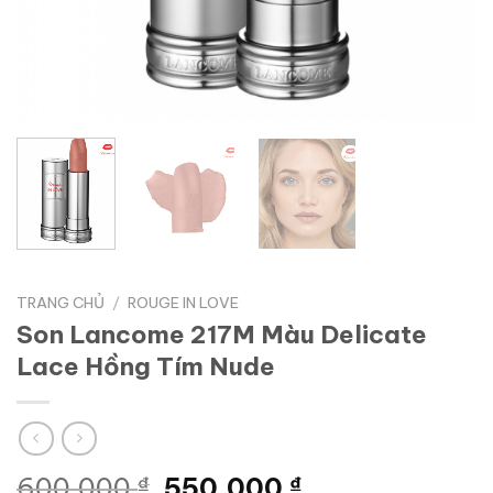
TRANG CHỦ
/
ROUGE IN LOVE
Son Lancome 217M Màu Delicate
Lace Hồng Tím Nude
Giá
Giá
600.000
₫
550.000
₫