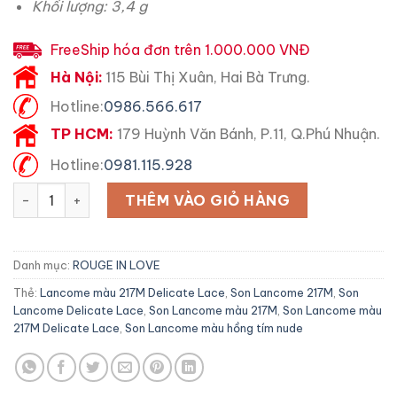
Khối lượng: 3,4 g
FreeShip hóa đơn trên 1.000.000 VNĐ
Hà Nội:
115 Bùi Thị Xuân, Hai Bà Trưng.
Hotline:
0986.566.617
TP HCM:
179 Huỳnh Văn Bánh, P.11, Q.Phú Nhuận.
Hotline:
0981.115.928
Son Lancome 217M Màu Delicate Lace Hồng Tím Nude số l
THÊM VÀO GIỎ HÀNG
Danh mục:
ROUGE IN LOVE
Thẻ:
Lancome màu 217M Delicate Lace
,
Son Lancome 217M
,
Son
Lancome Delicate Lace
,
Son Lancome màu 217M
,
Son Lancome màu
217M Delicate Lace
,
Son Lancome màu hồng tím nude