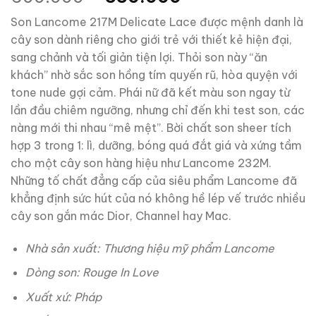
gốc
hiện
Son Lancome 217M Delicate Lace được mệnh danh là
là:
tại
cây son dành riêng cho giới trẻ với thiết kẻ hiện đại,
600.000 ₫.
là:
sang chảnh và tối giản tiện lợi. Thỏi son này “ăn
550.000 ₫.
khách” nhờ sắc son hồng tím quyến rũ, hòa quyện với
tone nude gợi cảm. Phái nữ đã kết màu son ngay từ
lần đầu chiêm ngưỡng, nhưng chỉ đến khi test son, các
nàng mới thi nhau “mê mệt”. Bời chất son sheer tích
hợp 3 trong 1: lì, dưỡng, bóng quá đắt giá và xứng tầm
cho một cây son hàng hiệu như Lancome 232M.
Những tố chất đẳng cấp của siêu phẩm Lancome đã
khẳng định sức hút của nó không hề lép vế trước nhiều
cây son gắn mác Dior, Channel hay Mac.
Nhà sản xuất: Thương hiệu mỹ phẩm Lancome
Dòng son: Rouge In Love
Xuất xứ: Pháp