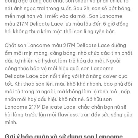
bóng đặc trưng của chất son sheer và phản chiếu rõ
nét ánh ngọc trai trong suốt. Sau 2h, son sẽ bớt bóng,
mền mại hơn và lì miết vào da môi. Son Lancome
màu 217M Delicate Lace lưu màu lâu đến 6 giờ đồng
hồ, không thua kém một thỏi son lì nguyên bản.
Chất son Lancome màu 217M Delicate Lace dưỡng
ẩm môi mịn màng, căng bóng, nhờ chứa các tinh chất
dầu tự nhiên và hydrat làm trẻ hóa da môi. Ngoài
công thức bảo vệ môi hiệu quả, son Lancome
Delicate Lace còn nổi tiếng với khả năng cover cực
tốt. Khi thoa son lên, màu khô khá nhanh, bao phủ đôi
môi từ trong ra ngoài, mà không làm lộ rãnh môi, nếp
nhăn môi hay dấu hiệu khô nứt nẻ. Sở hữu son
Lancome 217M Delicate Lace, chắc chắn bạn nữ sẽ
hài lòng trước làn môi flawless, tràn đầy sức sồng của
mình.
Gợi ý bảo quản và sử dụng son Lancome