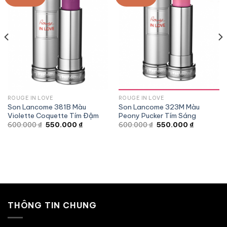
ROUGE IN LOVE
ROUGE IN LOVE
Son Lancome 381B Màu
Son Lancome 323M Màu
Violette Coquette Tím Đậm
Peony Pucker Tím Sáng
Giá
Giá
Giá
Giá
600.000
₫
550.000
₫
600.000
₫
550.000
₫
gốc
hiện
gốc
hiện
là:
tại
là:
tại
600.000 ₫.
là:
600.000 ₫.
là:
 ₫.
550.000 ₫.
550.000 ₫
THÔNG TIN CHUNG