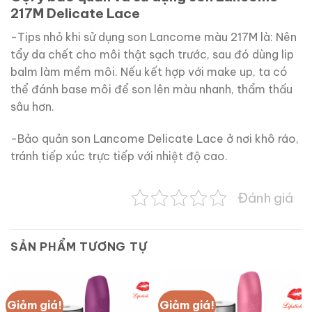
217M Delicate Lace
-Tips nhỏ khi sử dụng son Lancome màu 217M là: Nên
tẩy da chết cho môi thật sạch trước, sau đó dùng lip
balm làm mềm môi. Nếu kết hợp với make up, ta có
thể đánh base môi để son lên màu nhanh, thẩm thấu
sâu hơn.
-Bảo quản son Lancome Delicate Lace ở nơi khô ráo,
tránh tiếp xúc trực tiếp với nhiệt độ cao.
Đánh giá
SẢN PHẨM TƯƠNG TỰ
Giảm giá!
Giảm giá!