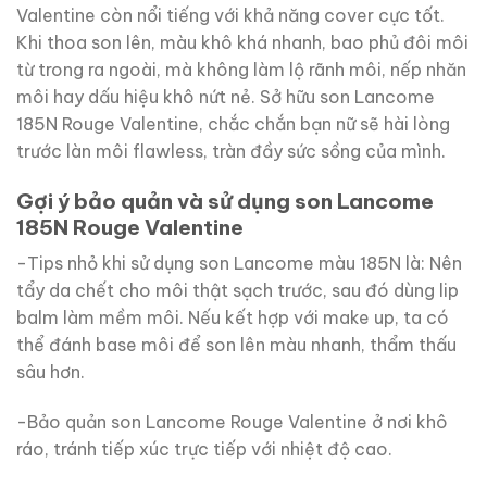
Valentine còn nổi tiếng với khả năng cover cực tốt.
Khi thoa son lên, màu khô khá nhanh, bao phủ đôi môi
từ trong ra ngoài, mà không làm lộ rãnh môi, nếp nhăn
môi hay dấu hiệu khô nứt nẻ. Sở hữu son Lancome
185N Rouge Valentine, chắc chắn bạn nữ sẽ hài lòng
trước làn môi flawless, tràn đầy sức sồng của mình.
Gợi ý bảo quản và sử dụng son Lancome
185N Rouge Valentine
-Tips nhỏ khi sử dụng son Lancome màu 185N là: Nên
tẩy da chết cho môi thật sạch trước, sau đó dùng lip
balm làm mềm môi. Nếu kết hợp với make up, ta có
thể đánh base môi để son lên màu nhanh, thẩm thấu
sâu hơn.
-Bảo quản son Lancome Rouge Valentine ở nơi khô
ráo, tránh tiếp xúc trực tiếp với nhiệt độ cao.