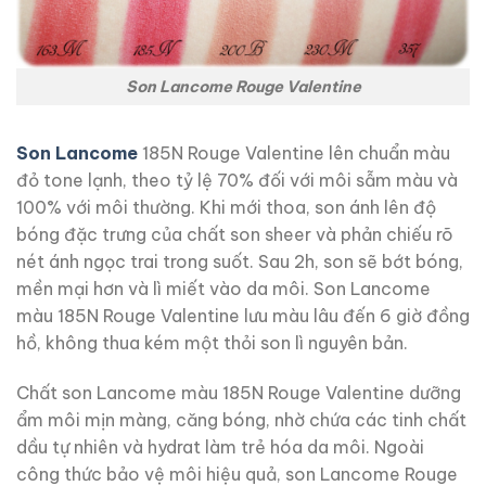
Son Lancome Rouge Valentine
Son Lancome
185N Rouge Valentine lên chuẩn màu
đỏ tone lạnh, theo tỷ lệ 70% đối với môi sẫm màu và
100% với môi thường. Khi mới thoa, son ánh lên độ
bóng đặc trưng của chất son sheer và phản chiếu rõ
nét ánh ngọc trai trong suốt. Sau 2h, son sẽ bớt bóng,
mền mại hơn và lì miết vào da môi. Son Lancome
màu 185N Rouge Valentine lưu màu lâu đến 6 giờ đồng
hồ, không thua kém một thỏi son lì nguyên bản.
Chất son Lancome màu 185N Rouge Valentine dưỡng
ẩm môi mịn màng, căng bóng, nhờ chứa các tinh chất
dầu tự nhiên và hydrat làm trẻ hóa da môi. Ngoài
công thức bảo vệ môi hiệu quả, son Lancome Rouge