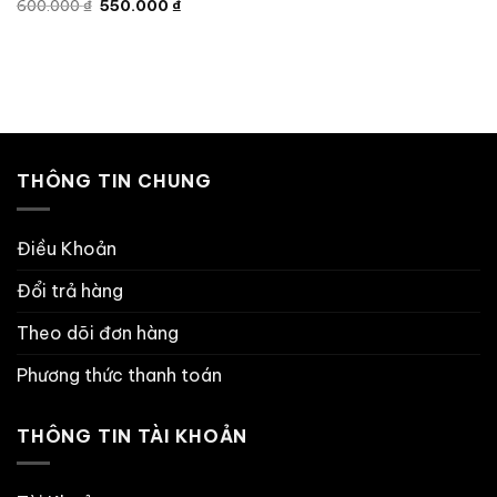
Giá
Giá
600.000
₫
550.000
₫
là:
tại
gốc
hiện
600.000 ₫.
là:
là:
tại
 ₫.
550.000 ₫
600.000 ₫.
là:
550.000 ₫.
THÔNG TIN CHUNG
Điều Khoản
Đổi trả hàng
Theo dõi đơn hàng
Phương thức thanh toán
THÔNG TIN TÀI KHOẢN