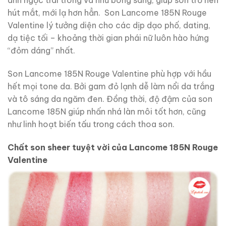
ánh ngọc trai trong và nhũ bóng sáng, giúp son trở nên
hút mắt, mới lạ hơn hẳn. Son Lancome 185N Rouge
Valentine lý tưởng diện cho các dịp dạo phố, dating,
dạ tiệc tối – khoảng thời gian phái nữ luôn hào hứng
“đỏm dáng” nhất.
Son Lancome 185N Rouge Valentine phù hợp với hầu
hết mọi tone da. Bởi gam đỏ lạnh dễ làm nổi da trắng
và tô sáng da ngăm đen. Đồng thời, độ đậm của son
Lancome 185N giúp nhấn nhá làn môi tốt hơn, cũng
như linh hoạt biến tấu trong cách thoa son.
Chất son sheer tuyệt vời của Lancome 185N Rouge
Valentine