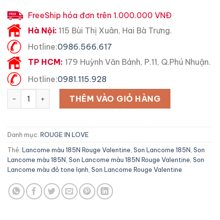
FreeShip hóa đơn trên 1.000.000 VNĐ
Hà Nội:
115 Bùi Thị Xuân, Hai Bà Trưng.
Hotline:
0986.566.617
TP HCM:
179 Huỳnh Văn Bánh, P.11, Q.Phú Nhuận.
Hotline:
0981.115.928
Son Lancome 185N Màu Rouge Valentine Đỏ Tone Lạnh số 
THÊM VÀO GIỎ HÀNG
Danh mục:
ROUGE IN LOVE
Thẻ:
Lancome màu 185N Rouge Valentine
,
Son Lancome 185N
,
Son
Lancome màu 185N
,
Son Lancome màu 185N Rouge Valentine
,
Son
Lancome màu đỏ tone lạnh
,
Son Lancome Rouge Valentine