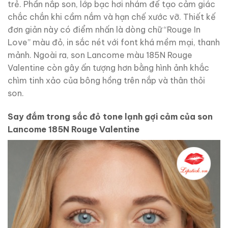
trẻ. Phần nắp son, lớp bạc hơi nhám để tạo cảm giác
chắc chắn khi cầm nắm và hạn chế xước vỡ. Thiết kế
đơn giản này có điểm nhấn là dòng chữ “Rouge In
Love” màu đỏ, in sắc nét với font khá mềm mại, thanh
mảnh. Ngoài ra, son Lancome màu 185N Rouge
Valentine còn gây ấn tượng hơn bằng hình ảnh khắc
chìm tinh xảo của bông hồng trên nắp và thân thỏi
son.
Say đắm trong sắc đỏ tone lạnh gợi cảm của son
Lancome 185N Rouge Valentine