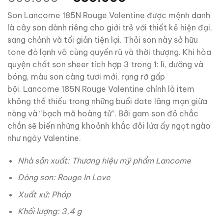
gốc
hiện
Son Lancome 185N Rouge Valentine được mệnh danh
là:
tại
là cây son dành riêng cho giới trẻ với thiết kẻ hiện đại,
600.000 ₫.
là:
sang chảnh và tối giản tiện lợi. Thỏi son này sở hữu
550.000 ₫.
tone đỏ lạnh vô cùng quyến rũ và thời thượng. Khi hòa
quyện chất son sheer tích hợp 3 trong 1: lì, dưỡng và
bóng, màu son càng tươi mới, rạng rỡ gấp
bội. Lancome 185N Rouge Valentine chính là item
không thể thiếu trong những buổi date lãng mạn giữa
nàng và “bạch mã hoàng tử”. Bởi gam son đỏ chắc
chắn sẽ biến những khoảnh khắc đôi lứa ấy ngọt ngào
như ngày Valentine.
Nhà sản xuất: Thương hiệu mỹ phẩm Lancome
Dòng son: Rouge In Love
Xuất xứ: Pháp
Khối lượng: 3,4 g