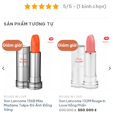
5/5 - (1 bình chọn)
SẢN PHẨM TƯƠNG TỰ
Giảm giá!
Giảm giá!
ROUGE IN LOVE
ROUGE IN LOVE
Son Lancome 156B Màu
Son Lancome 132M Rouge In
Madame Tulipe Đỏ Ánh Đồng
Love Hồng Phấn
Sáng
Giá
Giá
600.000
₫
550.000
₫
gốc
hiện