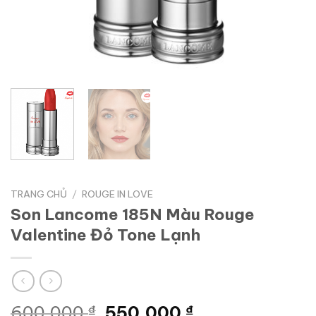
TRANG CHỦ
/
ROUGE IN LOVE
Son Lancome 185N Màu Rouge
Valentine Đỏ Tone Lạnh
Giá
Giá
600.000
₫
550.000
₫