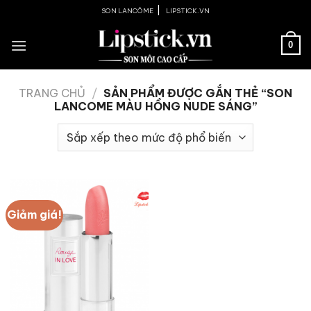
Skip
|
SON LANCÔME
LIPSTICK.VN
to
content
0
TRANG CHỦ
/
SẢN PHẨM ĐƯỢC GẮN THẺ “SON
LANCOME MÀU HỒNG NUDE SÁNG”
Giảm giá!