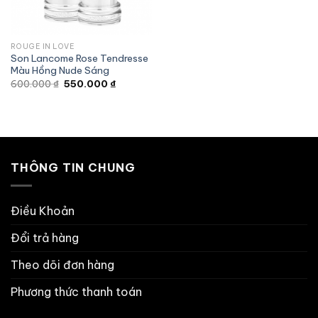
ROUGE IN LOVE
Son Lancome Rose Tendresse
Màu Hồng Nude Sáng
Giá
Giá
600.000
₫
550.000
₫
gốc
hiện
là:
tại
600.000 ₫.
là:
550.000 ₫.
THÔNG TIN CHUNG
Điều Khoản
Đổi trả hàng
Theo dõi đơn hàng
Phương thức thanh toán