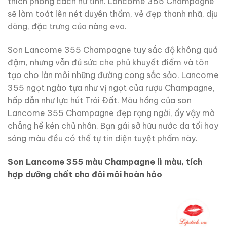
thích phong cách nữ tính. Lancome 355 Champagne
sẽ làm toát lên nét duyên thầm, vẻ đẹp thanh nhã, dịu
dàng, đặc trưng của nàng eva.
Son Lancome 355 Champagne tuy sắc độ không quá
đậm, nhưng vẫn đủ sức che phủ khuyết điểm và tôn
tạo cho làn môi những đường cong sắc sảo. Lancome
355 ngọt ngào tựa như vị ngọt của rượu Champagne,
hấp dẫn như lực hút Trái Đất. Màu hồng của son
Lancome 355 Champagne đẹp rạng ngời, ấy vậy mà
chẳng hề kén chủ nhân. Bạn gái sở hữu nước da tối hay
sáng màu đều có thể tự tin diện tuyệt phẩm này.
Son Lancome 355 màu Champagne lì màu, tích
hợp dưỡng chất cho đôi môi hoàn hảo