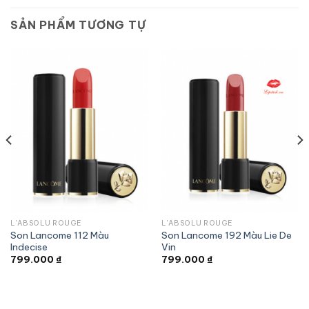
SẢN PHẨM TƯƠNG TỰ
L'ABSOLU ROUGE
L'ABSOLU ROUGE
Son Lancome 112 Màu
Son Lancome 192 Màu Lie De
Indecise
Vin
799.000
₫
799.000
₫