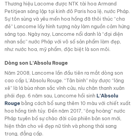
Thương hiệu Lacome được NTK tài hoa Armand
Petitjean sáng lập tại kinh đô Paris hoa lệ, nước Pháp.
Sự tôn sùng và yêu mến hoa hồng đã thôi thúc “cha
đẻ” Lancome lấy hình tượng này làm nguồn cảm hứng
sáng tạo. Ngày nay, Lancome nổi danh là “đại diện
nhan sắc” nước Pháp với vô số sản phẩm làm đẹp,
như: nước hoa, mỹ phẩm, đặc biệt là son môi.
Dòng son L’Absolu Rouge
Năm 2008, Lancome lần đầu tiên ra mắt dòng son
cao cấp L’Absolu Rouge. “Tân binh” này được “lăng
xê” là lá bùa nhan sắc vĩnh cửu, níu chân thanh xuân
phái đẹp. 6 năm sau, Lancome hồi sinh
L’Absolu
Rouge
bằng cách bổ sung thêm 10 màu với chiết xuất
hoa hồng tinh túy. Đến năm 2017, “ông hoàng” nước
Pháp tuyên bố sự chào đời của phiên bản son mới,
hiện thân cho vẻ đẹp nữ tính và phong thái sang
trọng, đẳng cấp.