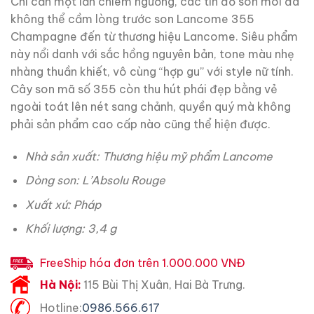
Chì cần một lần chiêm ngưỡng, các tín đồ son môi đã
không thể cầm lòng trước son Lancome 355
Champagne đến từ thương hiệu Lancome. Siêu phẩm
này nổi danh với sắc hồng nguyên bản, tone màu nhẹ
nhàng thuần khiết, vô cùng “hợp gu” với style nữ tính.
Cây son mã số 355 còn thu hút phái đẹp bằng vẻ
ngoài toát lên nét sang chảnh, quyền quý mà không
phải sản phẩm cao cấp nào cũng thể hiện được.
Nhà sản xuất: Thương hiệu mỹ phẩm Lancome
Dòng son: L’Absolu Rouge
Xuất xứ: Pháp
Khối lượng: 3,4 g
FreeShip hóa đơn trên 1.000.000 VNĐ
Hà Nội:
115 Bùi Thị Xuân, Hai Bà Trưng.
Hotline:
0986.566.617