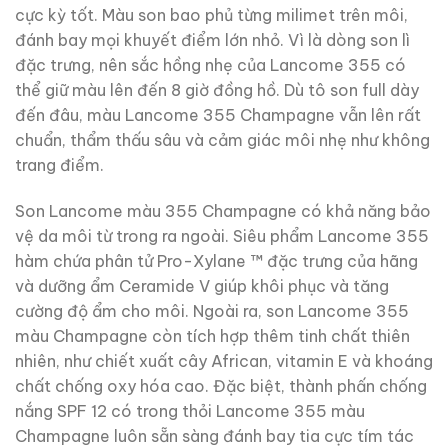
cực kỳ tốt. Màu son bao phủ từng milimet trên môi,
đánh bay mọi khuyết điểm lớn nhỏ. Vì là dòng son lì
đặc trưng, nên sắc hồng nhẹ của Lancome 355 có
thể giữ màu lên đến 8 giờ đồng hồ. Dù tô son full dày
đến đâu, màu Lancome 355 Champagne vẫn lên rất
chuẩn, thẩm thấu sâu và cảm giác môi nhẹ như không
trang điểm.
Son Lancome màu 355 Champagne có khả năng bảo
vệ da môi từ trong ra ngoài. Siêu phẩm Lancome 355
hàm chứa phân tử Pro-Xylane ™ đặc trưng của hãng
và dưỡng ẩm Ceramide V giúp khôi phục và tăng
cường độ ẩm cho môi. Ngoài ra, son Lancome 355
màu Champagne còn tích hợp thêm tinh chất thiên
nhiên, như chiết xuất cây African, vitamin E và khoáng
chất chống oxy hóa cao. Đặc biệt, thành phấn chống
nắng SPF 12 có trong thỏi Lancome 355 màu
Champagne luôn sẵn sàng đánh bay tia cực tím tác