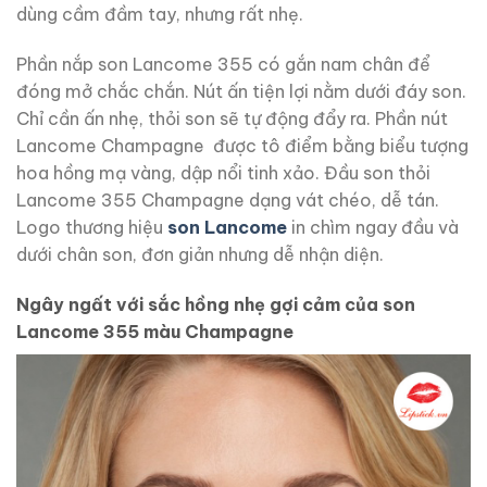
dùng cầm đầm tay, nhưng rất nhẹ.
Phần nắp son Lancome 355 có gắn nam chân để
đóng mở chắc chắn. Nút ấn tiện lợi nằm dưới đáy son.
Chỉ cần ấn nhẹ, thỏi son sẽ tự động đẩy ra. Phần nút
Lancome Champagne được tô điểm bằng biểu tượng
hoa hồng mạ vàng, dập nổi tinh xảo. Đầu son thỏi
Lancome 355 Champagne dạng vát chéo, dễ tán.
Logo thương hiệu
son Lancome
in chìm ngay đầu và
dưới chân son, đơn giản nhưng dễ nhận diện.
Ngây ngất với sắc hồng nhẹ gợi cảm của son
Lancome 355 màu Champagne