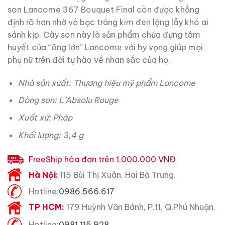
son Lancome 367 Bouquet Final còn được khẳng
định rõ hơn nhờ vỏ bọc tráng kim đen lộng lẫy khó ai
sánh kịp. Cây son này là sản phẩm chứa đựng tâm
huyết của “ông lớn” Lancome với hy vọng giúp mọi
phụ nữ trên đời tự hào về nhan sắc của họ.
Nhà sản xuất: Thương hiệu mỹ phẩm Lancome
Dòng son: L’Absolu Rouge
Xuất xứ: Pháp
Khối lượng: 3,4 g
FreeShip hóa đơn trên 1.000.000 VNĐ
Hà Nội:
115 Bùi Thị Xuân, Hai Bà Trưng.
Hotline:
0986.566.617
TP HCM:
179 Huỳnh Văn Bánh, P.11, Q.Phú Nhuận.
Hotline:
0981.115.928