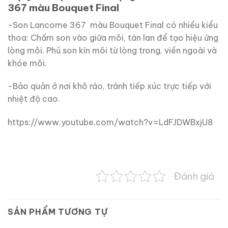
367 màu Bouquet Final
-Son Lancome 367 màu Bouquet Final có nhiều kiểu
thoa: Chấm son vào giữa môi, tán lan để tạo hiệu ứng
lòng môi. Phủ son kín môi từ lòng trong, viền ngoài và
khóe môi.
-Bảo quản ở nơi khô ráo, tránh tiếp xúc trực tiếp với
nhiệt độ cao.
https://www.youtube.com/watch?v=LdFJDWBxjU8
Đánh giá
SẢN PHẨM TƯƠNG TỰ