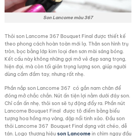
Son Lancome màu 367
Thỏi son Lancome 367 Bouquet Final được thiết kế
theo phong cách hoàn toàn mới lạ. Thân son hình trụ
tròn, bọc bằng lớp kim loại đen sơn mài sáng bóng.
Kết cấu này không những gợi mở vẻ đẹp sang trọng,
hiện đại, mà còn tối giản trọng lượng son, giúp người
dùng cầm đầm tay, nhưng rất nhẹ.
Phần nắp son Lancome 367 có gắn nam chân để
đóng mở chắc chắn. Nút ấn tiện lợi nằm dưới đáy son.
Chỉ cần ấn nhẹ, thỏi son sẽ tự động đẩy ra. Phần nút
Lancome Bouquet Final được tô điểm bằng biểu
tượng hoa hồng mạ vàng, dập nổi tinh xảo. Đầu son
thỏi Lancome 367 Bouquet Final dạng vát chéo, dễ
tán. Logo thương hiệu
son Lancome
in chìm ngay đầu