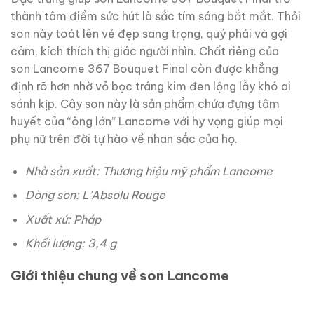
thành tâm điểm sức hút là sắc tím sáng bắt mắt. Thỏi
son này toát lên vẻ đẹp sang trọng, quý phái và gợi
cảm, kích thích thị giác người nhìn. Chất riêng của
son Lancome 367 Bouquet Final còn được khẳng
định rõ hơn nhờ vỏ bọc tráng kim đen lộng lẫy khó ai
sánh kịp. Cây son này là sản phẩm chứa đựng tâm
huyết của “ông lớn” Lancome với hy vọng giúp mọi
phụ nữ trên đời tự hào về nhan sắc của họ.
Nhà sản xuất: Thương hiệu mỹ phẩm Lancome
Dòng son: L’Absolu Rouge
Xuất xứ: Pháp
Khối lượng: 3,4 g
Giới thiệu chung về son Lancome