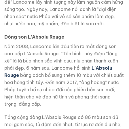
đẻ” Lancome lấy hình tượng này làm nguồn cảm hứng
sáng tạo. Ngày nay, Lancome nổi danh là “đại diện
nhan sắc” nước Pháp với vô số sản phẩm làm đẹp,
như: nước hoa, mỹ phẩm, đặc biệt là son môi.
Dòng son L’Absolu Rouge
Năm 2008, Lancome lần đầu tiên ra mắt dòng son
cao cấp L’Absolu Rouge. “Tân binh” này được “lăng
xê” là lá bùa nhan sắc vĩnh cửu, níu chân thanh xuân
phái đẹp. 6 năm sau, Lancome hồi sinh
L’Absolu
Rouge
bằng cách bổ sung thêm 10 màu với chiết xuất
hoa hồng tinh túy. Đến năm 2017, “ông hoàng” nước
Pháp tuyên bố sự chào đời của phiên bản son mới,
hiện thân cho vẻ đẹp nữ tính và phong thái sang
trọng, đẳng cấp.
Tổng cộng dòng L’Absolu Rouge có 86 màu son đủ
mọi gam sắc, từ đậm đến nhạt, từ rực rỡ đến dịu nhẹ,