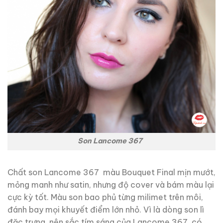
Son Lancome 367
Chất son Lancome 367 màu Bouquet Final mịn mướt,
mỏng manh như satin, nhưng độ cover và bám màu lại
cực kỳ tốt. Màu son bao phủ từng milimet trên môi,
đánh bay mọi khuyết điểm lớn nhỏ. Vì là dòng son lì
đặc trưng, nên sắc tím sáng của Lancome 367 có