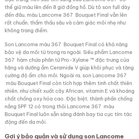
thể giữ màu lên đến 8 giờ đồng hồ. Dù tô son full dày
đến đâu, màu Lancome 367 Bouquet Final vẫn lên
rất chuẩn, thẩm thấu sâu và cảm giác môi nhẹ như
không trang điểm.
Son Lancome màu 367 Bouquet Final có khả năng
bảo vệ da môi từ trong ra ngoài. Siêu phẩm Lancome
367 hàm chứa phân tử Pro-Xylane ™ đặc trưng của
hãng và dưỡng ẩm Ceramide V giúp khôi phục và tăng
cường độ ẩm cho môi. Ngoài ra, son Lancome 367
màu Bouquet Final còn tích hợp thêm tinh chất thiên
nhiên, như chiết xuất cây African, vitamin E và khoáng
chất chống oxy hóa cao. Đặc biệt, thành phấn chống
nắng SPF 12 có trong thỏi Lancome 367 màu
Bouquet Final luôn sẵn sàng đánh bay tia cực tím tác
động đến da môi.
Gợi ý bảo quản và sử dụng son Lancome