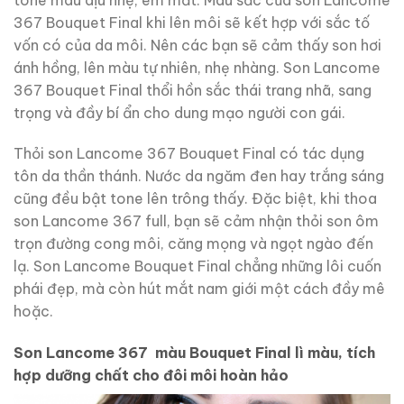
367 Bouquet Final khi lên môi sẽ kết hợp với sắc tố
vốn có của da môi. Nên các bạn sẽ cảm thấy son hơi
ánh hồng, lên màu tự nhiên, nhẹ nhàng. Son Lancome
367 Bouquet Final thổi hồn sắc thái trang nhã, sang
trọng và đầy bí ẩn cho dung mạo người con gái.
Thỏi son Lancome 367 Bouquet Final có tác dụng
tôn da thần thánh. Nước da ngăm đen hay trắng sáng
cũng đều bật tone lên trông thấy. Đặc biệt, khi thoa
son Lancome 367 full, bạn sẽ cảm nhận thỏi son ôm
trọn đường cong môi, căng mọng và ngọt ngào đến
lạ. Son Lancome Bouquet Final chẳng những lôi cuốn
phái đẹp, mà còn hút mắt nam giới một cách đầy mê
hoặc.
Son Lancome 367 màu Bouquet Final lì màu, tích
hợp dưỡng chất cho đôi môi hoàn hảo