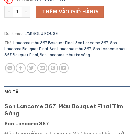
Son Lancome 367 Màu Bouquet Final số lượng
THÊM VÀO GIỎ HÀNG
Danh mục:
L'ABSOLU ROUGE
Thẻ:
Lancome màu 367 Bouquet Final
,
Son Lancome 367
,
Son
Lancome Bouquet Final
,
Son Lancome màu 367
,
Son Lancome màu
367 Bouquet Final
,
Son Lancome màu tím sáng
MÔ TẢ
Son Lancome 367 Màu Bouquet Final Tím
Sáng
Son Lancome 367
Đặc trưng giúp son Lancome 367 Bouquet Final trở