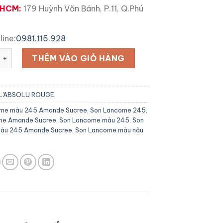
 HCM:
179 Huỳnh Văn Bánh, P.11, Q.Phú
line:
0981.115.928
ome 245 Màu Amande Sucree số lượng
THÊM VÀO GIỎ HÀNG
L'ABSOLU ROUGE
me màu 245 Amande Sucree
,
Son Lancome 245
,
me Amande Sucree
,
Son Lancome màu 245
,
Son
àu 245 Amande Sucree
,
Son Lancome màu nâu