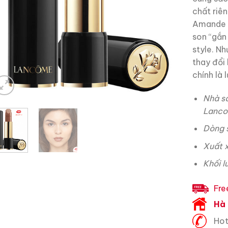
chất riê
Amande S
son “gắn
style. N
thay đổi 
chính là
Nhà s
Lanc
Dòng 
Xuất 
Khối l
Fre
Hà 
Hot