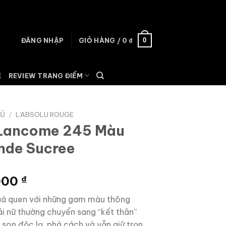
0
ĐĂNG NHẬP
GIỎ HÀNG /
0
₫
E
REVIEW TRANG ĐIỂM
HỦ
/
L'ABSOLU ROUGE
Lancome 245 Màu
de Sucree
000
₫
uá quen với những gam màu thông
ái nữ thường chuyển sang “kết thân”
 son độc lạ, phá cách và vẫn giữ trọn