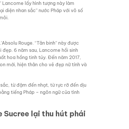
” Lancome lấy hình tượng này làm
i diện nhan sắc” nước Pháp với vô số
môi.
’Absolu Rouge. “Tân binh” này được
hái đẹp. 6 năm sau, Lancome hồi sinh
ất hoa hồng tinh túy. Đến năm 2017,
n mới, hiện thân cho vẻ đẹp nữ tính và
c, từ đậm đến nhạt, từ rực rỡ đến dịu
bằng tiếng Pháp – ngôn ngữ của tình
Sucree lại thu hút phái