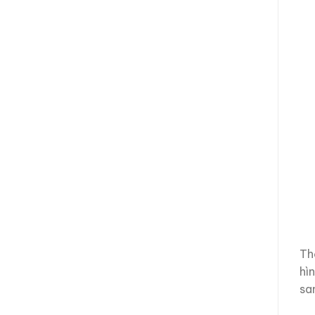
Th
hì
sa