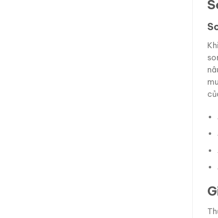
S
S
Kh
so
nâ
mu
củ
G
Th