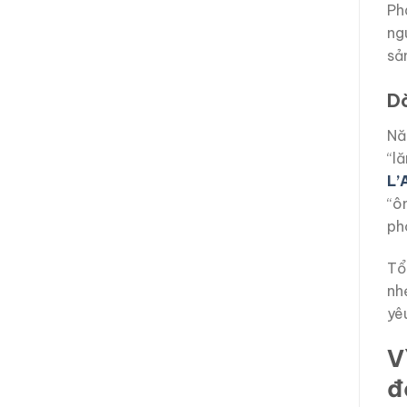
Ph
ng
sả
Dò
Na
“l
L’
“ô
ph
Tổ
nh
yê
V
đ