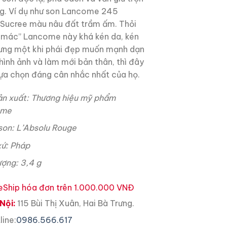
ng. Ví dụ như son Lancome 245
ucree màu nâu đất trầm ấm. Thỏi
 mác” Lancome này khá kén da, kén
hưng một khi phái đẹp muốn mạnh dạn
hình ảnh và làm mới bản thân, thì đây
 lựa chọn đáng cân nhắc nhất của họ.
ản xuất: Thương hiệu mỹ phẩm
ome
son: L’Absolu Rouge
xứ: Pháp
ượng: 3,4 g
eShip hóa đơn trên 1.000.000 VNĐ
Nội:
115 Bùi Thị Xuân, Hai Bà Trưng.
line:
0986.566.617