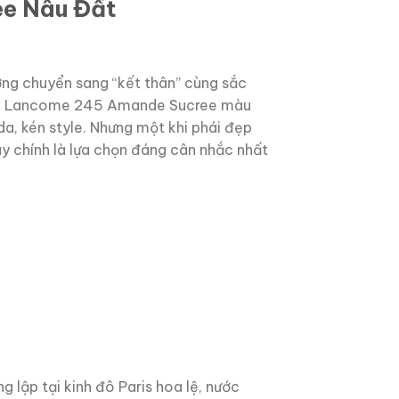
e Nâu Đất
ờng chuyển sang “kết thân” cùng sắc
ư son Lancome 245 Amande Sucree màu
, kén style. Nhưng một khi phái đẹp
y chính là lựa chọn đáng cân nhắc nhất
lập tại kinh đô Paris hoa lệ, nước