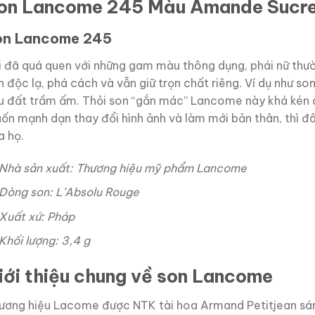
on Lancome 245 Màu Amande Sucre
on Lancome 245
i đã quá quen với những gam màu thông dụng, phái nữ thư
n độc lạ, phá cách và vẫn giữ trọn chất riêng. Ví dụ nh
u đất trầm ấm. Thỏi son “gắn mác” Lancome này khá kén da
ốn mạnh dạn thay đổi hình ảnh và làm mới bản thân, thì đâ
a họ.
Nhà sản xuất: Thương hiệu mỹ phẩm Lancome
Dòng son: L’Absolu Rouge
Xuất xứ: Pháp
Khối lượng: 3,4 g
iới thiệu chung về son Lancome
ương hiệu Lacome được NTK tài hoa Armand Petitjean sáng 