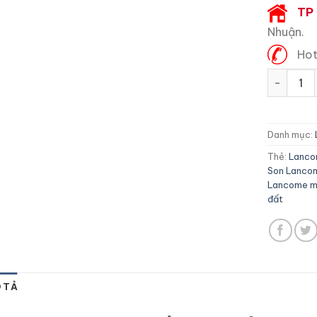
TP
Nhuận.
Hot
Son Lanc
Danh mục:
Thẻ:
Lanco
Son Lanco
Lancome m
đất
 TẢ