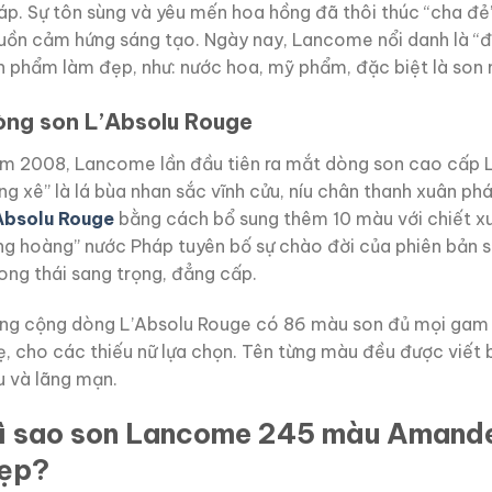
áp. Sự tôn sùng và yêu mến hoa hồng đã thôi thúc “cha đẻ
uồn cảm hứng sáng tạo. Ngày nay, Lancome nổi danh là “đạ
n phẩm làm đẹp, như: nước hoa, mỹ phẩm, đặc biệt là son 
ng son L’Absolu Rouge
̆m 2008, Lancome lần đầu tiên ra mắt dòng son cao cấp L
ăng xê” là lá bùa nhan sắc vĩnh cửu, níu chân thanh xuân p
Absolu Rouge
bằng cách bổ sung thêm 10 màu với chiết xu
ng hoàng” nước Pháp tuyên bố sự chào đời của phiên bản so
ong thái sang trọng, đẳng cấp.
ng cộng dòng L’Absolu Rouge có 86 màu son đủ mọi gam sắ
ẹ, cho các thiếu nữ lựa chọn. Tên từng màu đều được viết 
u và lãng mạn.
ì sao son Lancome 245 màu Amande 
ẹp?