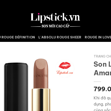
 ROUGE DÉFINITION
L’ABSOLU ROUGE SHEER
ROUGE IN LOV
TRANG C
Son 
Aman
799.
Khi đã q
dụng, ph
cùng sắc