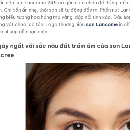
ần nắp son Lancome 245 có gắn nam chân để đóng mở chắc
n. Chỉ cần ấn nhẹ, thỏi son sẽ tự động đẩy ra. Phần nút
ng biểu tượng hoa hồng mạ vàng, dập nổi tinh xảo. Đầu 
ng vát chéo, dễ tán. Logo thương hiệu
son Lancome
in ch
ản nhưng dễ nhận diện.
ây ngất với sắc nâu đất trầm ấm của son 
ucree