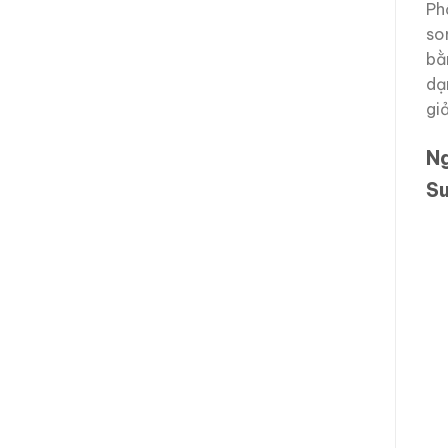
Ph
so
bằ
dạ
gi
Ng
S