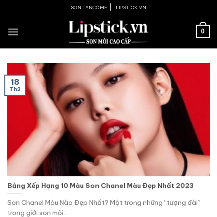
Skip
|
SON LANCÔME
LIPSTICK.VN
to
content
0
18
Th2
Bảng Xếp Hạng 10 Màu Son Chanel Màu Đẹp Nhất 2023
Son Chanel Màu Nào Đẹp Nhất? Một trong những “tượng đài”
trong giới son môi...