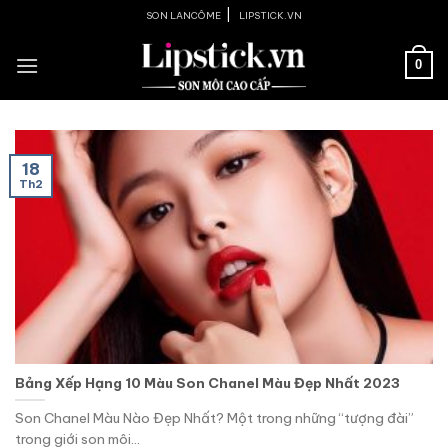
Skip
|
SON LANCÔME
LIPSTICK.VN
to
content
0
18
Th2
Bảng Xếp Hạng 10 Màu Son Chanel Màu Đẹp Nhất 2023
Son Chanel Màu Nào Đẹp Nhất? Một trong những “tượng đài”
trong giới son môi...