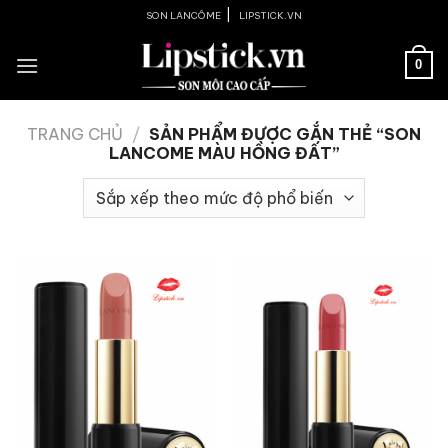
Skip
|
SON LANCÔME
LIPSTICK.VN
to
content
0
TRANG CHỦ
/
SẢN PHẨM ĐƯỢC GẮN THẺ “SON
LANCOME MÀU HỒNG ĐẤT”