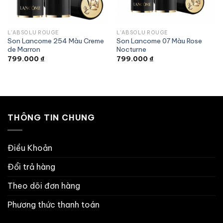
L'ABSOLU ROUGE
L'ABSOLU ROUGE
Son Lancome 254 Màu Creme
Son Lancome 07 Màu Rose
de Marron
Nocturne
799.000
₫
799.000
₫
THÔNG TIN CHUNG
Điều Khoản
Đổi trả hàng
Theo dõi đơn hàng
Phương thức thanh toán