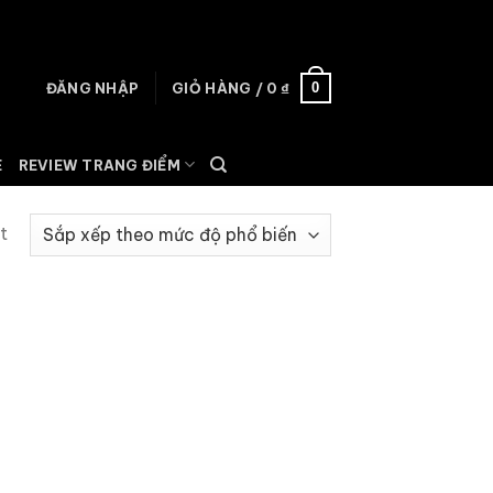
0
ĐĂNG NHẬP
GIỎ HÀNG /
0
₫
E
REVIEW TRANG ĐIỂM
t