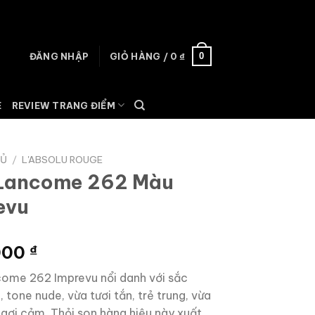
0
ĐĂNG NHẬP
GIỎ HÀNG /
0
₫
E
REVIEW TRANG ĐIỂM
HỦ
/
L'ABSOLU ROUGE
Lancome 262 Màu
evu
000
₫
ome 262 Imprevu nổi danh với sắc
tone nude, vừa tươi tắn, trẻ trung, vừa
gợi cảm. Thỏi son hàng hiệu này xuất