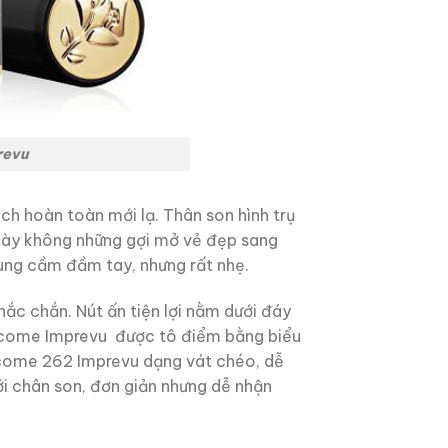
revu
h hoàn toàn mới lạ. Thân son hình trụ
 này không những gợi mở vẻ đẹp sang
 dùng cầm đầm tay, nhưng rất nhẹ.
 chắn. Nút ấn tiện lợi nằm dưới đáy
Lancome Imprevu được tô điểm bằng biểu
ncome 262 Imprevu dạng vát chéo, dễ
i chân son, đơn giản nhưng dễ nhận