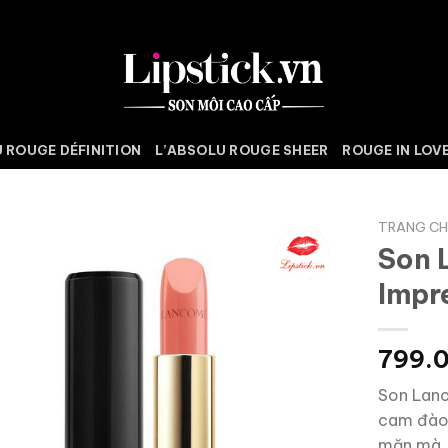
 ROUGE DÉFINITION
L’ABSOLU ROUGE SHEER
ROUGE IN LOV
TRANG C
Son 
Impr
799.
Son Lanc
cam đào, 
mặn mà, 