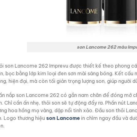
son Lancome 262 màu Imp
ỏi son Lancome 262 Imprevu được thiết kế theo phong các
òn, bọc bằng lớp kim loại đen sơn mài sáng bóng. Kết cấu
ọng, hiện đại, mà còn tối giản trọng lượng son, giúp người
ần nắp son Lancome 262 có gắn nam chân để đóng mở chắc
n. Chỉ cần ấn nhẹ, thỏi son sẽ tự động đẩy ra. Phần nút 
ợng hoa hồng mạ vàng, dập nổi tinh xảo. Đầu son thỏi La
n. Logo thương hiệu
son Lancome
in chìm ngay đầu và dướ
n.