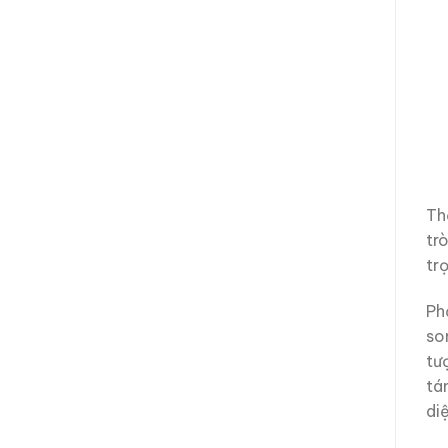
Th
tr
tr
Ph
so
tư
tá
diệ