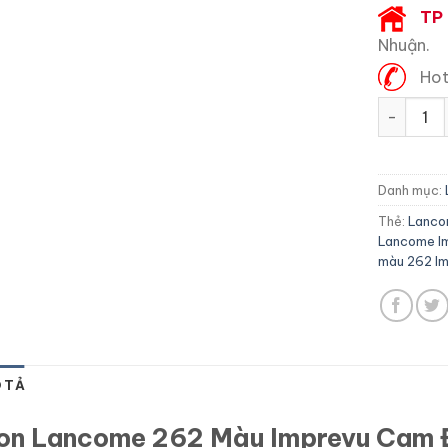
TP
Nhuận.
Hot
Son Lanc
Danh mục:
Thẻ:
Lanco
Lancome I
màu 262 I
 TẢ
on Lancome 262 Màu Imprevu Cam 