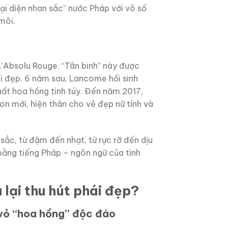
i diện nhan sắc” nước Pháp với vô số
môi.
’Absolu Rouge. “Tân binh” này được
hái đẹp. 6 năm sau, Lancome hồi sinh
ất hoa hồng tinh túy. Đến năm 2017,
n mới, hiện thân cho vẻ đẹp nữ tính và
c, từ đậm đến nhạt, từ rực rỡ đến dịu
bằng tiếng Pháp – ngôn ngữ của tình
lại thu hút phái đẹp?
 vỏ “hoa hồng” độc đáo