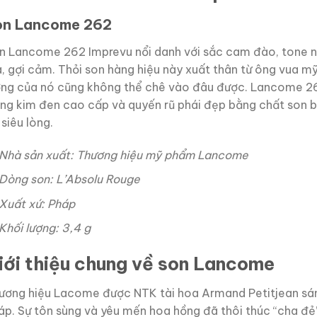
on Lancome 262
n Lancome 262 Imprevu nổi danh với sắc cam đào, tone nud
, gợi cảm. Thỏi son hàng hiệu này xuất thân từ ông vua 
ợng của nó cũng không thể chê vào đâu được. Lancome 26
áng kim đen cao cấp và quyến rũ phái đẹp bằng chất son bề
siêu lòng.
Nhà sản xuất: Thương hiệu mỹ phẩm Lancome
Dòng son: L’Absolu Rouge
Xuất xứ: Pháp
Khối lượng: 3,4 g
iới thiệu chung về son Lancome
ương hiệu Lacome được NTK tài hoa Armand Petitjean sáng 
áp. Sự tôn sùng và yêu mến hoa hồng đã thôi thúc “cha đẻ