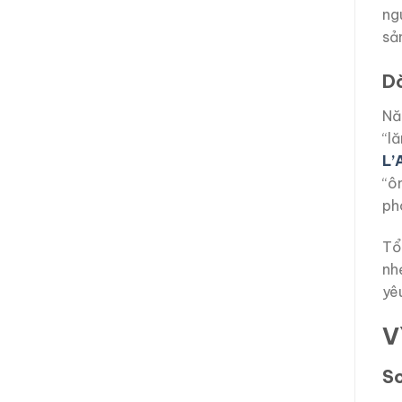
ng
sả
Dò
Na
“l
L’
“ô
ph
Tổ
nh
yê
V
So