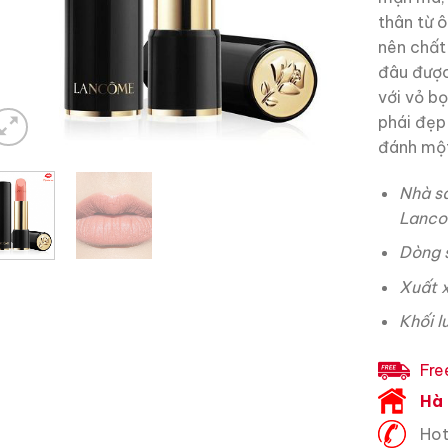
thân từ 
nên chất
đâu được
với vỏ b
phái đẹp
đánh một 
Nhà s
Lanc
Dòng 
Xuất 
Khối l
Fre
Hà 
Hot