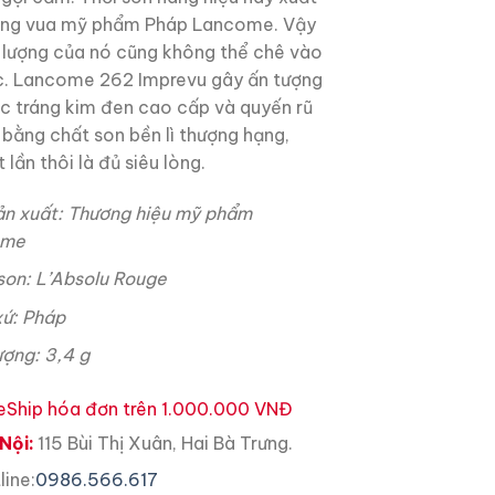
ông vua mỹ phẩm Pháp Lancome. Vậy
 lượng của nó cũng không thể chê vào
. Lancome 262 Imprevu gây ấn tượng
ọc tráng kim đen cao cấp và quyến rũ
 bằng chất son bền lì thượng hạng,
lần thôi là đủ siêu lòng.
ản xuất: Thương hiệu mỹ phẩm
ome
son: L’Absolu Rouge
xứ: Pháp
ượng: 3,4 g
eShip hóa đơn trên 1.000.000 VNĐ
Nội:
115 Bùi Thị Xuân, Hai Bà Trưng.
line:
0986.566.617