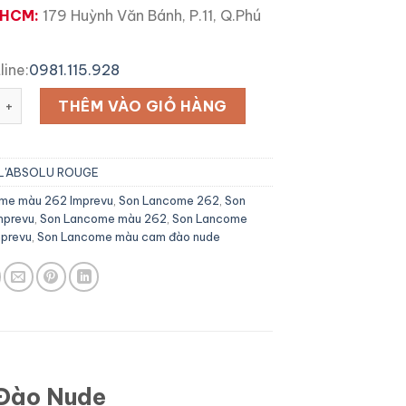
 HCM:
179 Huỳnh Văn Bánh, P.11, Q.Phú
line:
0981.115.928
ome 262 Màu Imprevu số lượng
THÊM VÀO GIỎ HÀNG
L'ABSOLU ROUGE
me màu 262 Imprevu
,
Son Lancome 262
,
Son
mprevu
,
Son Lancome màu 262
,
Son Lancome
mprevu
,
Son Lancome màu cam đào nude
Đào Nude