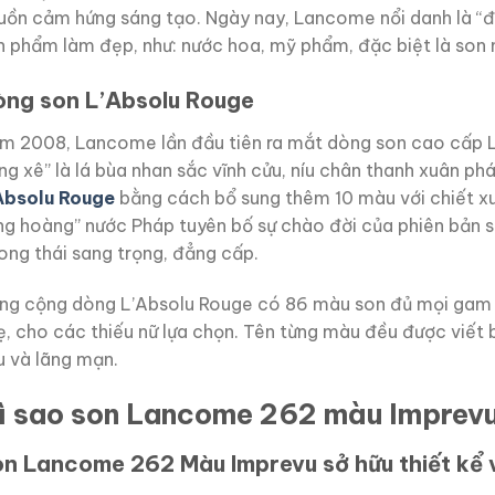
uồn cảm hứng sáng tạo. Ngày nay, Lancome nổi danh là “đạ
n phẩm làm đẹp, như: nước hoa, mỹ phẩm, đặc biệt là son 
ng son L’Absolu Rouge
̆m 2008, Lancome lần đầu tiên ra mắt dòng son cao cấp L
ăng xê” là lá bùa nhan sắc vĩnh cửu, níu chân thanh xuân p
Absolu Rouge
bằng cách bổ sung thêm 10 màu với chiết xu
ng hoàng” nước Pháp tuyên bố sự chào đời của phiên bản so
ong thái sang trọng, đẳng cấp.
ng cộng dòng L’Absolu Rouge có 86 màu son đủ mọi gam sắ
ẹ, cho các thiếu nữ lựa chọn. Tên từng màu đều được viết 
u và lãng mạn.
ì sao son Lancome 262 màu Imprevu 
n Lancome 262 Màu Imprevu sở hữu thiết kể