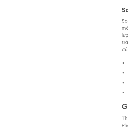
S
So
mà
lư
tr
đủ 
G
Th
Ph